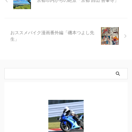
京都市内からの絶景「京都 西山 善峯寺」
おススメバイク漫画番外編「磯本つよし先
生」