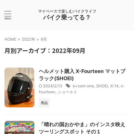
マイペースで楽しむバイクライフ
バイク乗ってる？
HOME
>
2022年
>
9月
月別アーカイブ：2022年09月
ヘルメット購入 X-Fourteen マットブ
ラック(SHOEI)
2024/2/13
b+com one
,
SHOEI
,
X-14
,
x-
fourteen
,
ショーエイ
用品
「晴れの国おかやま」のインスタ映え
ツーリングスポット その１