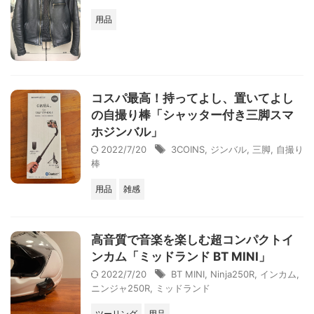
用品
コスパ最高！持ってよし、置いてよし
の自撮り棒「シャッター付き三脚スマ
ホジンバル」
2022/7/20
3COINS
,
ジンバル
,
三脚
,
自撮り
棒
用品
雑感
高音質で音楽を楽しむ超コンパクトイ
ンカム「ミッドランド BT MINI」
2022/7/20
BT MINI
,
Ninja250R
,
インカム
,
ニンジャ250R
,
ミッドランド
ツーリング
用品