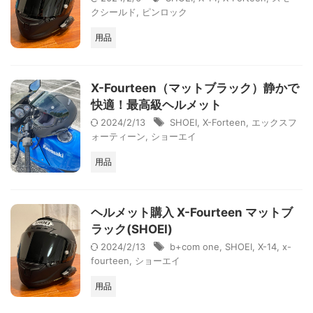
クシールド
,
ピンロック
用品
X-Fourteen（マットブラック）静かで
快適！最高級ヘルメット
2024/2/13
SHOEI
,
X-Forteen
,
エックスフ
ォーティーン
,
ショーエイ
用品
ヘルメット購入 X-Fourteen マットブ
ラック(SHOEI)
2024/2/13
b+com one
,
SHOEI
,
X-14
,
x-
fourteen
,
ショーエイ
用品