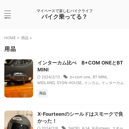
マイペースで楽しむバイクライフ
バイク乗ってる？
HOME
>
用品
>
用品
インターカム比べ B+COM ONEとBT
MINI
2024/2/13
b+com one
,
BT MINI
,
MIDLAND
,
SYGN HOUSE
,
インカム
,
インターカム
用品
X-Fourteenのシールドはスモークで良
かった！
2024/2/6
SHOEI
,
X-14
,
X-Forteen
,
スモー