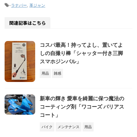
-
ラナパー
,
革ジャン
関連記事はこちら
コスパ最高！持ってよし、置いてよ
しの自撮り棒「シャッター付き三脚
スマホジンバル」
用品
雑感
新車の輝き 愛車を綺麗に保つ魔法の
コーティング剤「ワコーズ バリアス
コート」
バイク
メンテナンス
用品