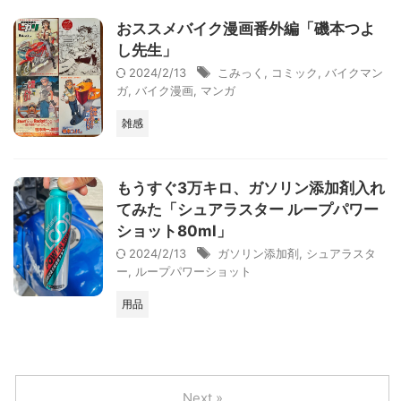
おススメバイク漫画番外編「磯本つよ
し先生」
2024/2/13
こみっく
,
コミック
,
バイクマン
ガ
,
バイク漫画
,
マンガ
雑感
もうすぐ3万キロ、ガソリン添加剤入れ
てみた「シュアラスター ループパワー
ショット80ml」
2024/2/13
ガソリン添加剤
,
シュアラスタ
ー
,
ループパワーショット
用品
Next »