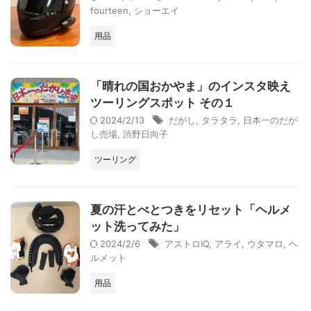
fourteen
,
ショーエイ
用品
「晴れの国おかやま」のインスタ映え
ツーリングスポット その１
2024/2/13
だがし
,
タラタラ
,
日本一のだが
し売場
,
渋野日向子
ツーリング
夏の汗とべとつきをリセット「ヘルメ
ット洗ってみた」
2024/2/6
アストロIQ
,
アライ
,
ウタマロ
,
ヘ
ルメット
用品