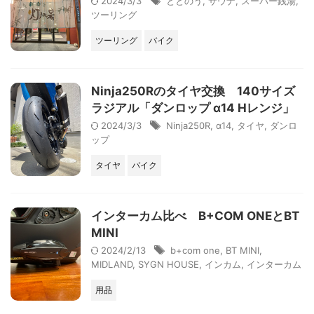
2024/3/3
ととのう
,
サウナ
,
スーパー銭湯
,
ツーリング
ツーリング
バイク
Ninja250Rのタイヤ交換 140サイズ
ラジアル「ダンロップ α14 Hレンジ」
2024/3/3
Ninja250R
,
α14
,
タイヤ
,
ダンロ
ップ
タイヤ
バイク
インターカム比べ B+COM ONEとBT
MINI
2024/2/13
b+com one
,
BT MINI
,
MIDLAND
,
SYGN HOUSE
,
インカム
,
インターカム
用品