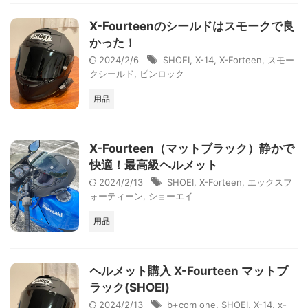
X-Fourteenのシールドはスモークで良
かった！
2024/2/6
SHOEI
,
X-14
,
X-Forteen
,
スモー
クシールド
,
ピンロック
用品
X-Fourteen（マットブラック）静かで
快適！最高級ヘルメット
2024/2/13
SHOEI
,
X-Forteen
,
エックスフ
ォーティーン
,
ショーエイ
用品
ヘルメット購入 X-Fourteen マットブ
ラック(SHOEI)
2024/2/13
b+com one
,
SHOEI
,
X-14
,
x-