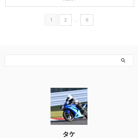
1
2
…
6
タケ