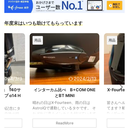
年度末はいつも助けてもらっています
用品
用品
2024/3/3
2024/2/13
交換 140サ
インターカム比べ B+COM ONE
X-Four
プ α14 H
とBT MINI
晴れの日はX-Fourteen、雨の日は
皆さんヘル
AstroIQで通勤しているタケです。 そ
てます？私はX-
00km記念にタ
れぞれに違うインカムを付けています
D（ダーク）
イヤ交換の時
が、使用感の違いを書いてみます！
す。 通勤で
グ
いつも
ReadMore
使用しているインターカム 左 X-
透明シール
の伏見２りん