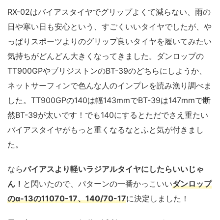
RX-02はバイアスタイヤでグリップよくて減らない、雨の
日や寒い日も安心という、すごくいいタイヤでしたが、や
っぱりスポーツよりのグリップ良いタイヤを履いてみたい
気持ちがどんどん大きくなってきました。ダンロップの
TT900GPやブリジストンのBT-39のどちらにしようか、
ネットサーフィンで色んな人のインプレを読み漁り調べま
した。TT900GPの140は幅143mmでBT-39は147mmで断
然BT-39が太いです！でも140にするとただでさえ重たい
バイアスタイヤがもっと重くなるなとふと気が付きまし
た。
なら
バイアスより軽いラジアルタイヤにしたらいいじゃ
ん！
と閃いたので、パターンの一番かっこいい
ダンロップ
のα-13の11070-17、140/70-17
に決定しました！