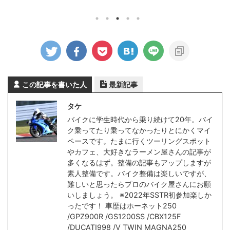
Fourteen サインハウス B+COM
ですが、最
イズが適正から
ONE 重量43g 通話最大12時間
夜の対向車
自己責任でお
31,900円（税込） 右 AstroIQ ミッ
のせい？）
とりんくうま
ドランド BT MINI 重量29g 通話
ことにしまし
くて乗りやす
最大8時間 14,850円（税込） BT
にしていた
進化を感じま
MINIとの比較ならB+COM PLAY
ってしまっ
乗りまくるぞ
12,980円（税込）がいいのでしょう
正のCWR-
リックしても
が、試して見たくてB+COM O ...
購入時に変更
般ランキング
からの見た
ップなら
この記事を書いた人
最新記事
っすらと透けて
リ ...
タケ
バイクに学生時代から乗り続けて20年。バイ
ク乗ってたり乗ってなかったりとにかくマイ
ペースです。たまに行くツーリングスポット
やカフェ、大好きなラーメン屋さんの記事が
多くなるはず。整備の記事もアップしますが
素人整備です。バイク整備は楽しいですが、
難しいと思ったらプロのバイク屋さんにお願
いしましょう。 ※2022年SSTR初参加楽しか
ったです！ 車歴はホーネット250
/GPZ900R /GS1200SS /CBX125F
/DUCATI998 /V TWIN MAGNA250