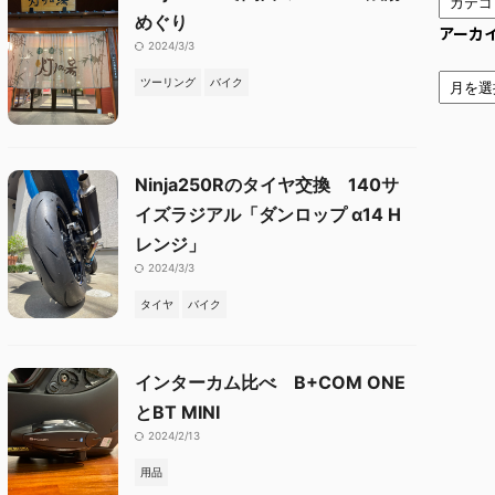
めぐり
アーカ
2024/3/3
ツーリング
バイク
Ninja250Rのタイヤ交換 140サ
イズラジアル「ダンロップ α14 H
レンジ」
2024/3/3
タイヤ
バイク
インターカム比べ B+COM ONE
とBT MINI
2024/2/13
用品