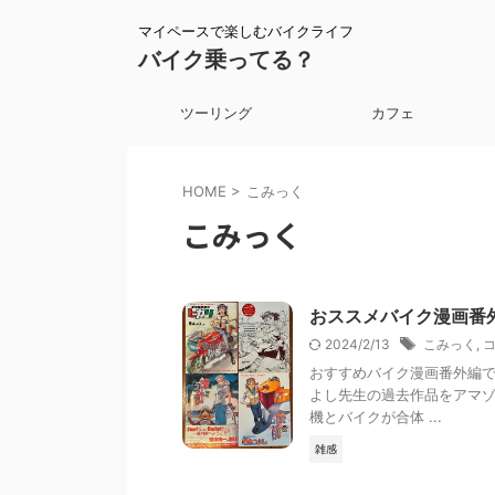
マイペースで楽しむバイクライフ
バイク乗ってる？
ツーリング
カフェ
HOME
>
こみっく
こみっく
おススメバイク漫画番
2024/2/13
こみっく
,
おすすめバイク漫画番外編で
よし先生の過去作品をアマゾ
機とバイクが合体 ...
雑感