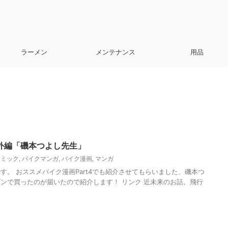
ラーメン
メンテナンス
用品
外編「磯本つよし先生」
コミック
,
バイクマンガ
,
バイク漫画
,
マンガ
す。 おススメバイク漫画Part4でも紹介させてもらいました、磯本つ
ンで買ったのが届いたので紹介します！ リンク 近未来のお話。飛行